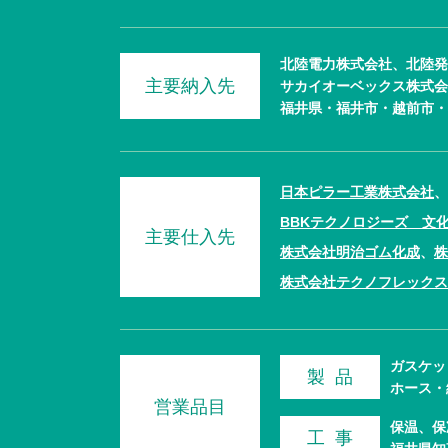
北陸電力株式会社、
北陸発
主要納入先
サカイオーベックス株式会
福井県・
福井市・
越前市・
日本ピラー工業株式会社
、
BBKテクノロジーズ 文
主要仕入先
株式会社明治ゴム化成
、
株
株式会社テクノフレックス
ガスケッ
製 品
ホース・
営業品目
保温、
保
工 事